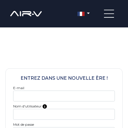
BIENVENUE DANS UNE NOUVELLE ÈRE
Découvrez sur notre site web toutes nos expériences en réalité
virtuelle, combinant culture et divertissement.
ENTREZ DANS UNE NOUVELLE ÈRE !
E-mail
Nom d'utilisateur
Mot de passe