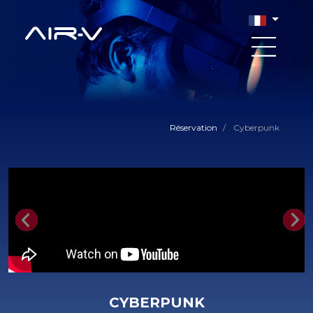
Réservation
/
Cyberpunk
Previous
Nex
CYBERPUNK