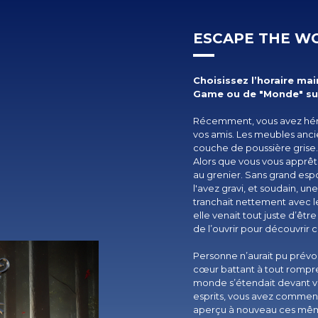
ESCAPE THE W
Choisissez l’horaire m
Game ou de "Monde" sur 
Récemment, vous avez hérit
vos amis. Les meubles anci
couche de poussière grise. O
Alors que vous vous apprêt
au grenier. Sans grand esp
l'avez gravi, et soudain, u
tranchait nettement avec le
elle venait tout juste d’êtr
de l’ouvrir pour découvrir c
Personne n’aurait pu prévoir
cœur battant à tout rompre
monde s’étendait devant vo
esprits, vous avez commen
aperçu à nouveau ces même