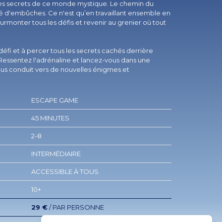
ous les secrets de ce monde mystique. Le chemin du
mé d'embûches. Ce n'est qu’en travaillant ensemble en
rmonter tous les défis et revenir au grenier où tout
 défi et à percer tous les secrets cachés derrière
Ressentez l'adrénaline et lancez-vous dans une
us conduit vers de nouvelles énigmes et
ESCAPE GAME
45 MINUTES
2-8
INTERMÉDIAIRE
ACCESSIBLE À TOUS
10+
29 €
/ PAR PERSONNE