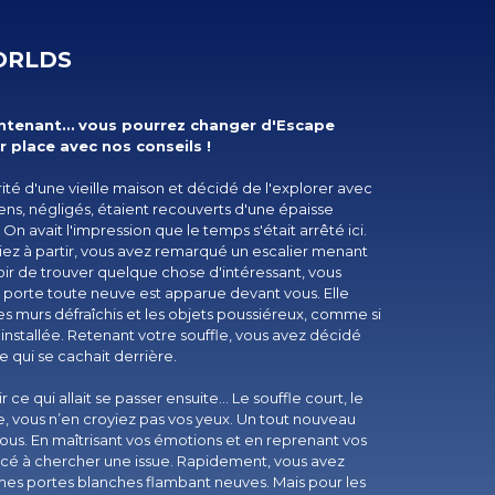
ORLDS
aintenant… vous pourrez changer d'Escape
place avec nos conseils !
é d'une vieille maison et décidé de l'explorer avec
ens, négligés, étaient recouverts d'une épaisse
n avait l'impression que le temps s'était arrêté ici.
iez à partir, vous avez remarqué un escalier menant
oir de trouver quelque chose d'intéressant, vous
ne porte toute neuve est apparue devant vous. Elle
s murs défraîchis et les objets poussiéreux, comme si
e installée. Retenant votre souffle, vous avez décidé
e qui se cachait derrière.
 ce qui allait se passer ensuite… Le souffle court, le
, vous n’en croyiez pas vos yeux. Un tout nouveau
us. En maîtrisant vos émotions et en reprenant vos
cé à chercher une issue. Rapidement, vous avez
s portes blanches flambant neuves. Mais pour les