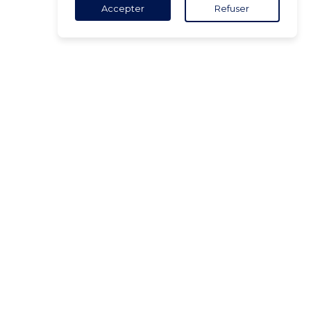
Accepter
Refuser
TACT
5 18 65 90
(Heures
ure)
ct@air-v.net
ner à la
tter :