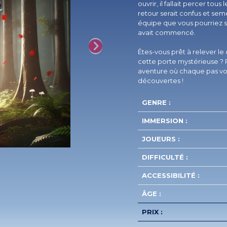
ouvrir, il fallait percer t
retour serait confus et se
équipe que vous pourriez su
avait commencé.
Next
Êtes-vous prêt à relever le
cette porte mystérieuse ? 
aventure où chaque pas vo
découvertes !
GENRE :
IMMERSION :
JOUEURS :
DIFFICULTÉ :
ACCESSIBILITÉ :
ÂGE :
PRIX :