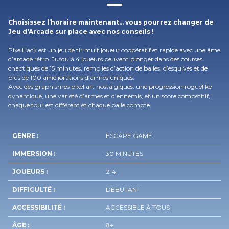
Choisissez l’horaire maintenant… vous pourrez changer de
Jeu d'Arcade sur place avec nos conseils !
PixelHack est un jeu de tir multijoueur coopératif et rapide avec une âme
d’arcade rétro. Jusqu’à 4 joueurs peuvent plonger dans des courses
chaotiques de 15 minutes, remplies d’action de balles, d’esquives et de
plus de 100 améliorations d’armes uniques.
Avec des graphismes pixel art nostalgiques, une progression roguelike
dynamique, une variété d’armes et d’ennemis, et un score compétitif,
chaque tour est différent et chaque balle compte.
GENRE :
ESCAPE GAME
IMMERSION :
30 MINUTES
JOUEURS :
2-4
DIFFICULTÉ :
DÉBUTANT
ACCESSIBILITÉ :
ACCESSIBLE À TOUS
ÂGE :
8+