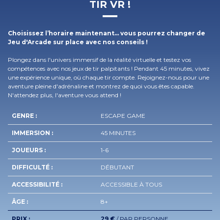
TIR VR !
Choisissez l’horaire maintenant… vous pourrez changer de
Jeu d'Arcade sur place avec nos conseils !
Plongez dans l'univers immersif de la réalité virtuelle et testez vos
compétences avec nos jeux de tir palpitants ! Pendant 45 minutes, vivez
une expérience unique, où chaque tir compte. Rejoignez-nous pour une
aventure pleine d'adrénaline et montrez de quoi vous êtes capable.
N'attendez plus, l'aventure vous attend !
GENRE :
ESCAPE GAME
IMMERSION :
45 MINUTES
JOUEURS :
1-6
DIFFICULTÉ :
DÉBUTANT
ACCESSIBILITÉ :
ACCESSIBLE À TOUS
ÂGE :
8+
PRIX :
29 €
/ PAR PERSONNE