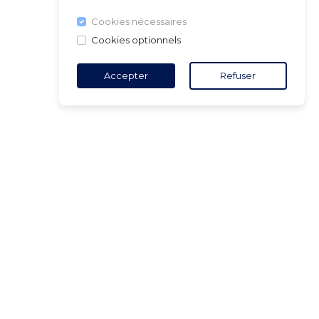
Cookies nécessaires
Cookies optionnels
Accepter
Refuser
TACT
5 18 65 90
(Heures
ure)
ct@air-v.net
ner à la
tter :