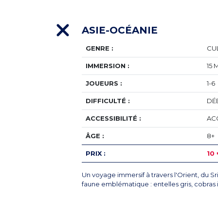
ASIE-OCÉANIE
GENRE :
CU
IMMERSION :
15 
JOUEURS :
1-6
DIFFICULTÉ :
DÉ
ACCESSIBILITÉ :
AC
ÂGE :
8+
PRIX :
10
Un voyage immersif à travers l'Orient, du Sri
faune emblématique : entelles gris, cobras 