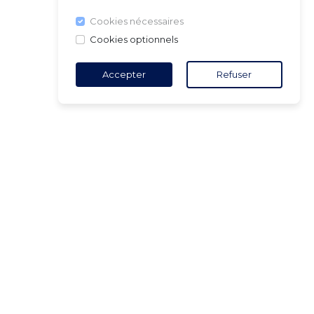
Cookies nécessaires
Cookies optionnels
Accepter
Refuser
TACT
5 18 65 90
(Heures
ure)
ct@air-v.net
ner à la
tter :