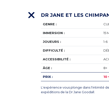
DR JANE ET LES CHIMPA
GENRE :
CU
IMMERSION :
15 
JOUEURS :
1-6
DIFFICULTÉ :
DÉ
ACCESSIBILITÉ :
AC
ÂGE :
8+
PRIX :
10
L'expérience vous plonge dans l'intimité de
expéditions de la Dr Jane Goodall.