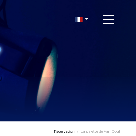
Réservation
/
La palette de Van Gogh