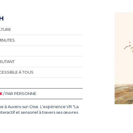
H
LTURE
MINUTES
BUTANT
CESSIBLE À TOUS
 €
/ PAR PERSONNE
ne à Auvers-sur-Oise. L'expérience VR "La
eractif et sensoriel à travers ses œuvres