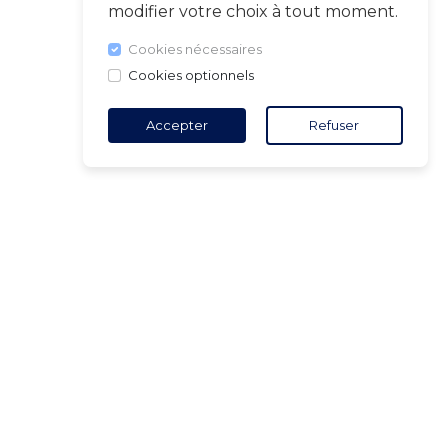
modifier votre choix à tout moment.
Cookies nécessaires
Cookies optionnels
Accepter
Refuser
TACT
5 18 65 90
(Heures
ure)
ct@air-v.net
ner à la
tter :