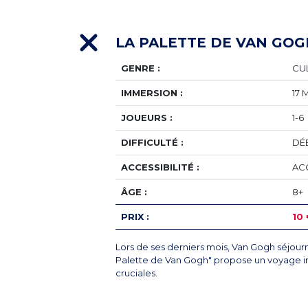
LA PALETTE DE VAN GOG
GENRE :
CU
IMMERSION :
17 
JOUEURS :
1-6
DIFFICULTÉ :
DÉ
ACCESSIBILITÉ :
AC
ÂGE :
8+
PRIX :
10
Lors de ses derniers mois, Van Gogh séjour
Palette de Van Gogh" propose un voyage int
cruciales.