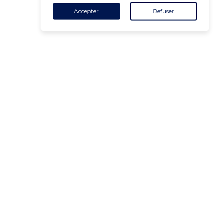
Accepter
Refuser
CONTACT
+32 455 18 65 90
(Heures d'ouverture)
contact@air-v.net
S'abonner à la newsletter :
ADRESSE