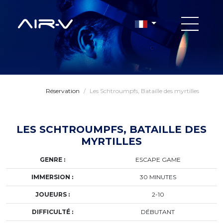
Réservation
/
Les Schtroumpfs, Bataille des myrtilles
LES SCHTROUMPFS, BATAILLE DES
MYRTILLES
GENRE :
ESCAPE GAME
IMMERSION :
30 MINUTES
JOUEURS :
2-10
DIFFICULTÉ :
DÉBUTANT