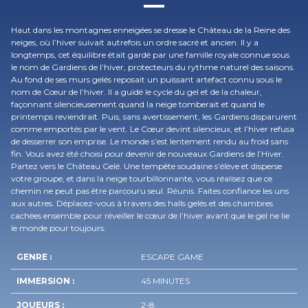
Haut dans les montagnes enneigées se dresse le Château de la Reine des
neiges, où l’hiver suivait autrefois un ordre sacré et ancien. Il y a
longtemps, cet équilibre était gardé par une famille royale connue sous
le nom de Gardiens de l’hiver, protecteurs du rythme naturel des saisons.
Au fond de ses murs gelés reposait un puissant artefact connu sous le
nom de Cœur de l’hiver. Il a guidé le cycle du gel et de la chaleur,
façonnant silencieusement quand la neige tomberait et quand le
printemps reviendrait. Puis, sans avertissement, les Gardiens disparurent
comme emportés par le vent. Le Cœur devint silencieux, et l’hiver refusa
de desserrer son emprise. Le monde s’est lentement rendu au froid sans
fin. Vous avez été choisi pour devenir de nouveaux Gardiens de l’Hiver.
Partez vers le Château Gelé. Une tempête soudaine s’élève et disperse
votre groupe, et dans la neige tourbillonnante, vous réalisez que ce
chemin ne peut pas être parcouru seul. Réunis. Faites confiance les uns
aux autres. Déplacez-vous à travers des halls gelés et des chambres
cachées ensemble pour réveiller le cœur de l’hiver avant que le gel ne lie
le monde pour toujours.
GENRE :
ESCAPE GAME
IMMERSION :
45 MINUTES
JOUEURS :
2-8