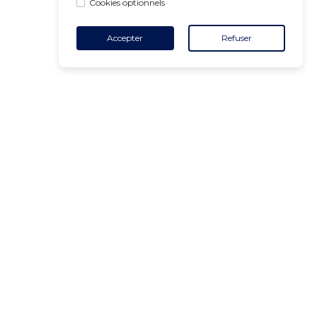
Cookies optionnels
Accepter
Refuser
CONTACT
+32 455 18 65 90
(Heures d'ouverture)
contact@air-v.net
S'abonner à la newsletter :