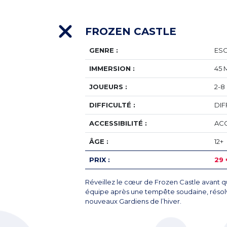
FROZEN CASTLE
GENRE :
ES
IMMERSION :
45 
JOUEURS :
2-8
DIFFICULTÉ :
DIF
ACCESSIBILITÉ :
ACC
ÂGE :
12+
PRIX :
29 
Réveillez le cœur de Frozen Castle avant q
équipe après une tempête soudaine, résol
nouveaux Gardiens de l’hiver.