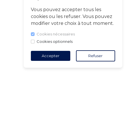
Vous pouvez accepter tous les
cookies ou les refuser. Vous pouvez
modifier votre choix à tout moment.
Cookies nécessaires
Cookies optionnels
Accepter
Refuser
TACT
5 18 65 90
(Heures
ure)
ct@air-v.net