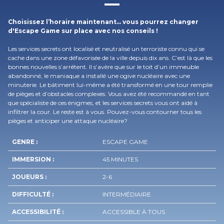
Choisissez l’horaire maintenant… vous pourrez changer
d'Escape Game sur place avec nos conseils !
Les services secrets ont localisé et neutralisé un terroriste connu qui se
cache dans une zone défavorisée de la ville depuis dix ans. C’est là que les
bonnes nouvelles s’arrêtent. Il s’avère que sur le toit d’un immeuble
abandonné, le maniaque a installé une ogive nucléaire avec une
minuterie. Le bâtiment lui-même a été transformé en une tour remplie
de pièges et d’obstacles complexes. Vous avez été recommandé en tant
que spécialiste de ces énigmes, et les services secrets vous ont aidé à
infiltrer la cour. Le reste est à vous. Pouvez-vous contourner tous les
pièges et anticiper une attaque nucléaire?
GENRE :
ESCAPE GAME
IMMERSION :
45 MINUTES
JOUEURS :
2-6
DIFFICULTÉ :
INTERMÉDIAIRE
ACCESSIBILITÉ :
ACCESSIBLE À TOUS