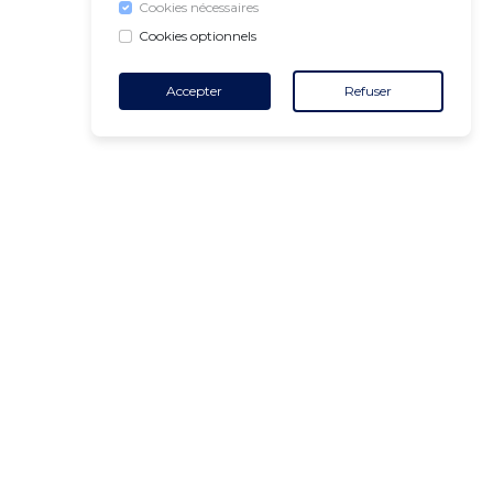
Cookies nécessaires
Cookies optionnels
Accepter
Refuser
CONTACT
+32 455 18 65 90
(Heures d'ouverture)
contact@air-v.net
S'abonner à la newsletter :