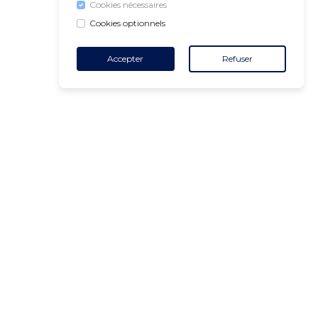
Cookies nécessaires
Cookies optionnels
Accepter
Refuser
CONTACT
+32 455 18 65 90
(Heures d'ouverture)
contact@air-v.net
S'abonner à la newsletter :